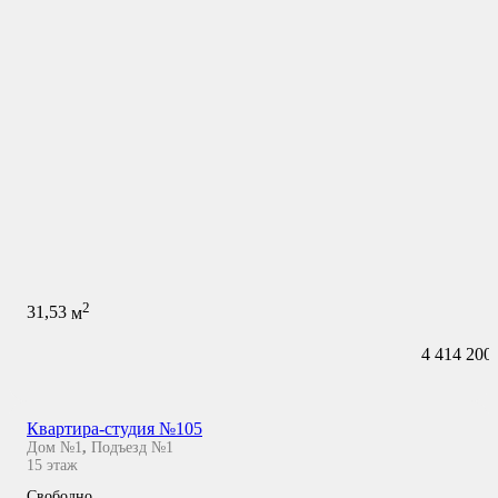
2
31,53
м
4 414 200
Квартира-студия №105
Дом №1
,
Подъезд №1
15
этаж
Свободно