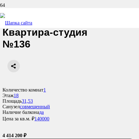
Назад
Квартира-студия
№136
Количество комнат
1
Этаж
18
Площадь
31,53
Санузел
совмещенный
Наличие балкона
да
Цена за кв.м. ₽
140000
4 414 200
₽