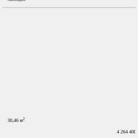
2
30,46
м
4 264 400