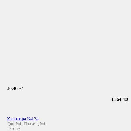
2
30,46
м
4 264 400
Квартира №124
Дом №1
,
Подъезд №1
17
этаж