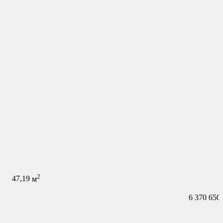
2
47,19
м
6 370 650