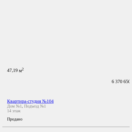
2
47,19
м
6 370 650
Квартира-студия №104
Дом №1
,
Подъезд №1
14
этаж
Продано