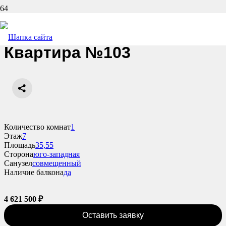
Назад
Квартира №103
Количество комнат
1
Этаж
7
Площадь
35,55
Сторона
юго-западная
Санузел
совмещенный
Наличие балкона
да
4 621 500
₽
Оставить заявку