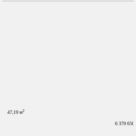
2
47,19
м
6 370 650