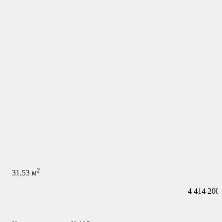
2
31,53
м
4 414 200