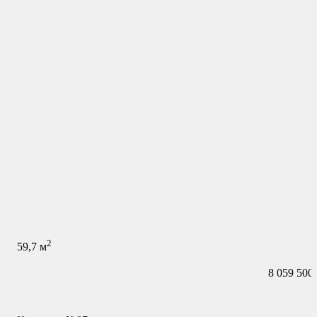
2
59,7
м
8 059 500