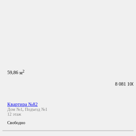
2
59,86
м
8 081 100
Квартира №82
Дом №1
,
Подъезд №1
12
этаж
Свободно