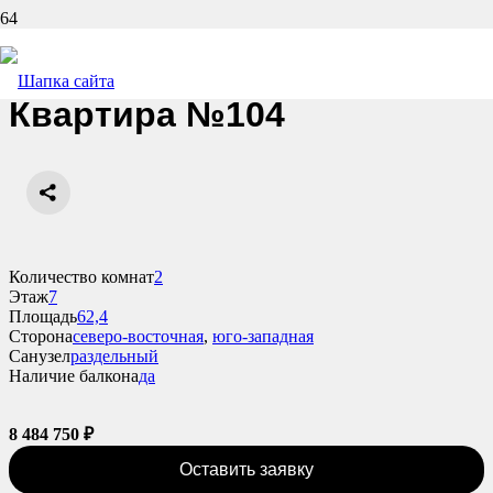
Назад
Квартира №104
Количество комнат
2
Этаж
7
Площадь
62,4
Сторона
северо-восточная
,
юго-западная
Санузел
раздельный
Наличие балкона
да
8 484 750
₽
Оставить заявку