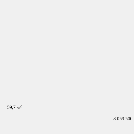
2
59,7
м
8 059 500