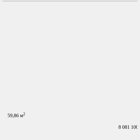
2
59,86
м
8 081 100