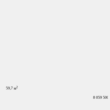
2
59,7
м
8 059 500