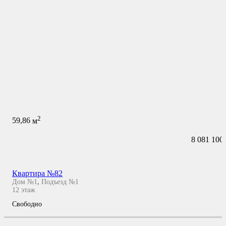
2
59,86
м
8 081 100
Квартира №82
Дом №1
,
Подъезд №1
12
этаж
Свободно