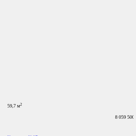
2
59,7
м
8 059 500