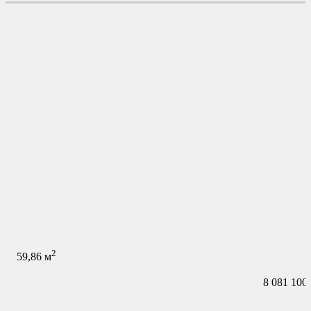
2
59,86
м
8 081 100