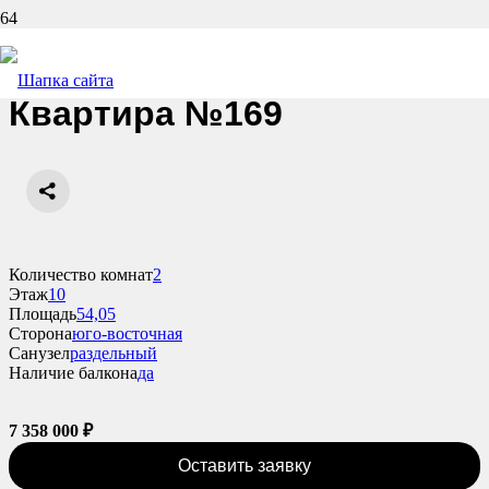
Назад
Квартира №169
Количество комнат
2
Этаж
10
Площадь
54,05
Сторона
юго-восточная
Санузел
раздельный
Наличие балкона
да
7 358 000
₽
Оставить заявку