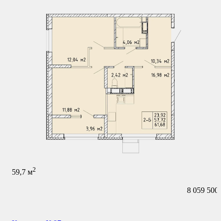
2
59,7
м
8 059 500