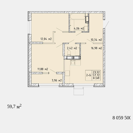
2
59,7
м
8 059 500