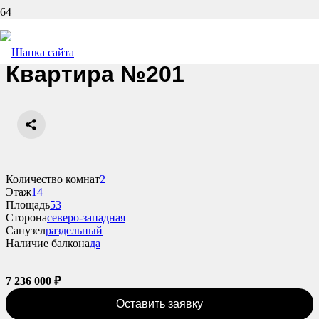
Назад
Квартира №201
Количество комнат
2
Этаж
14
Площадь
53
Сторона
северо-западная
Санузел
раздельный
Наличие балкона
да
7 236 000
₽
Оставить заявку