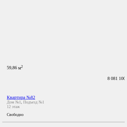
2
59,86
м
8 081 100
Квартира №82
Дом №1
,
Подъезд №1
12
этаж
Свободно