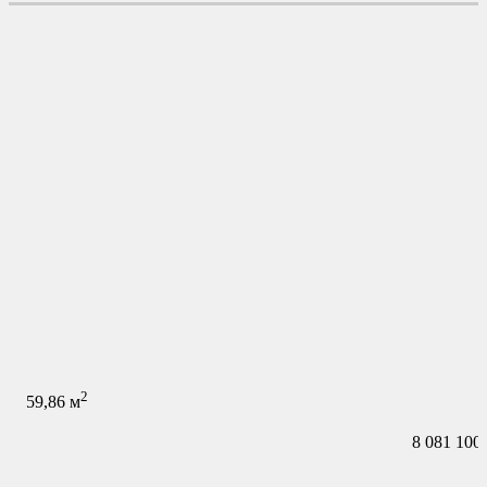
2
59,86
м
8 081 100