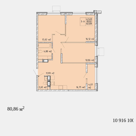
2
80,86
м
10 916 100