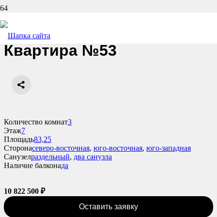
Назад
Квартира №53
Количество комнат
3
Этаж
7
Площадь
83,25
Сторона
северо-восточная
,
юго-восточная
,
юго-западная
Санузел
раздельный
,
два санузла
Наличие балкона
да
10 822 500
₽
Оставить заявку