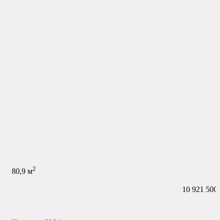
2
80,9
м
10 921 500