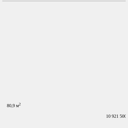
2
80,9
м
10 921 500