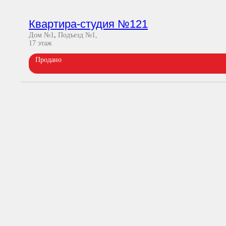
Квартира-студия №121
Дом №1
,
Подъезд №1
17
этаж
Продано