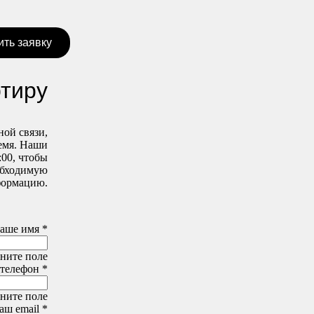
ить заявку
ртиру
ной связи,
ремя. Наши
:00, чтобы
еобходимую
ормацию.
аше имя *
ните поле
телефон *
ните поле
аш email *