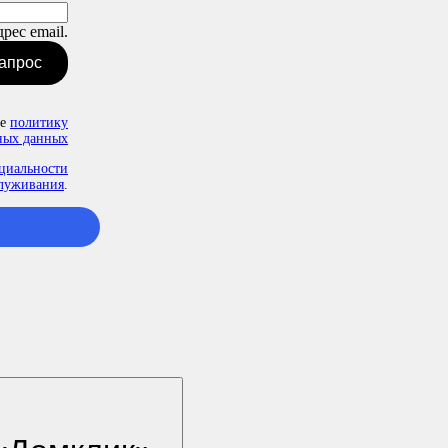
рес email.
запрос
те
политику
ных данных
циальности
служивания
.