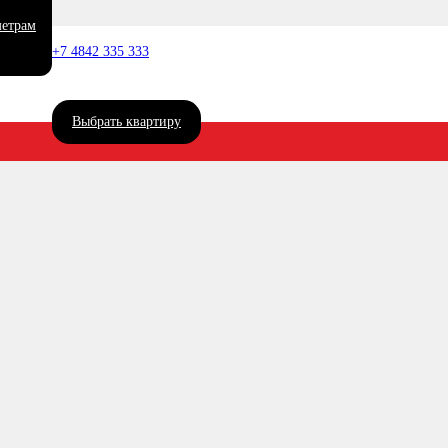
метрам
Подъезд №1
—
Квартира №9
+7 4842 335 333
Выбрать квартиру