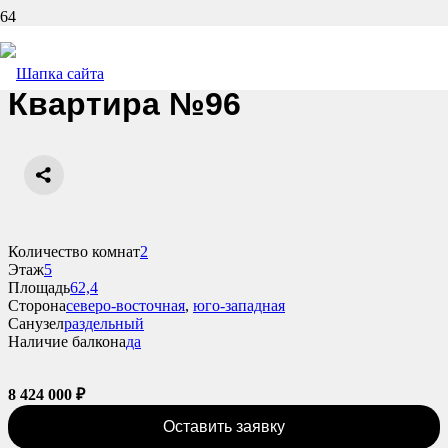
Назад
Квартира №96
Количество комнат
2
Этаж
5
Площадь
62,4
Сторона
северо-восточная
,
юго-западная
Санузел
раздельный
Наличие балкона
да
8 424 000
₽
Оставить заявку