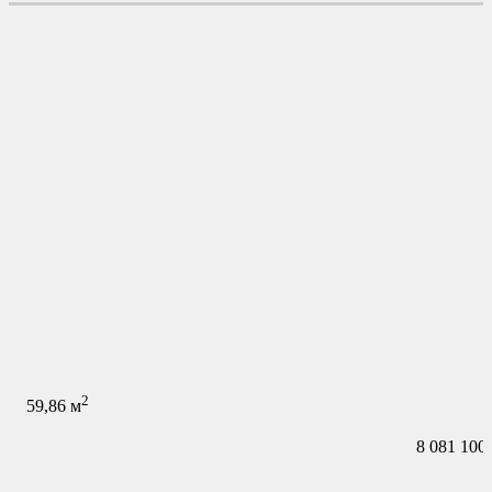
2
59,86
м
8 081 100