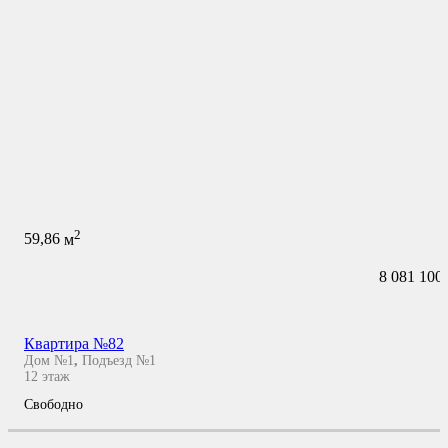
2
59,86
м
8 081 100
Квартира №82
Дом №1
,
Подъезд №1
12
этаж
Свободно