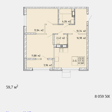
2
59,7
м
8 059 500