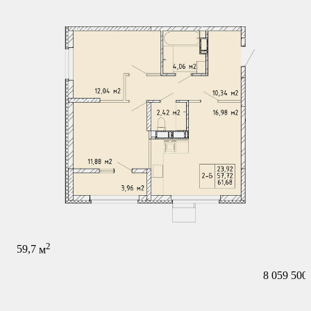
2
59,7
м
8 059 500