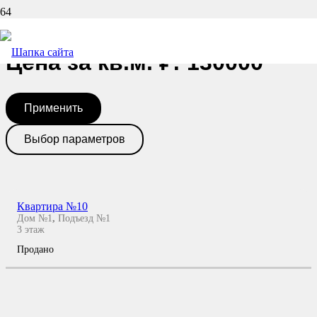
Назад
Цена за кв.м. ₽: 130000
Применить
Выбор параметров
Квартира №10
Дом №1
,
Подъезд №1
3
этаж
Продано