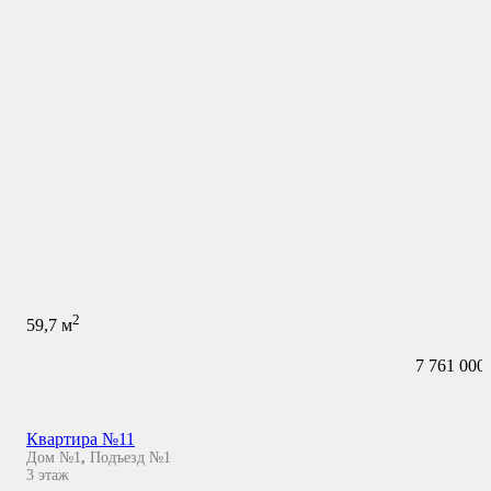
2
59,7
м
7 761 000
Квартира №11
Дом №1
,
Подъезд №1
3
этаж