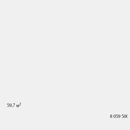
2
59,7
м
8 059 500