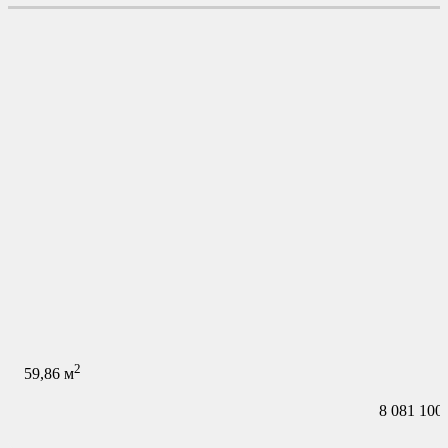
2
59,86
м
8 081 100