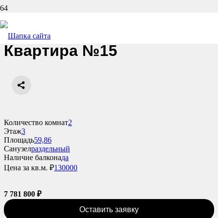
Назад
Квартира №15
Количество комнат
2
Этаж
3
Площадь
59,86
Санузел
раздельный
Наличие балкона
да
Цена за кв.м. ₽
130000
7 781 800
₽
Оставить заявку