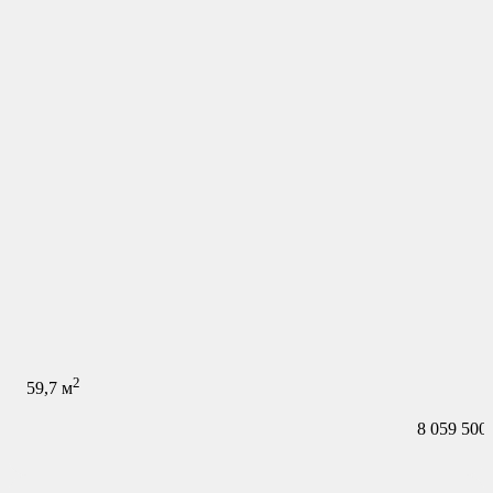
2
59,7
м
8 059 500