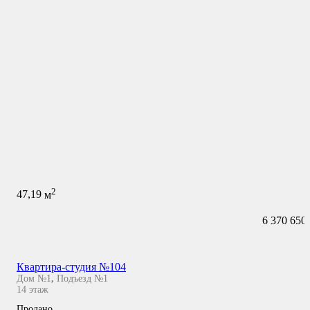
2
47,19
м
6 370 650
Квартира-студия №104
Дом №1
,
Подъезд №1
14
этаж
Продано