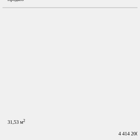
2
31,53
м
4 414 200