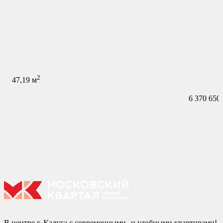
2
47,19
м
6 370 650
В центре г. Калуга с современными и удобными квартирами!