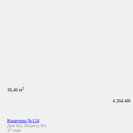
2
30,46
м
4 264 400
Квартира №124
Дом №1
,
Подъезд №1
17
этаж