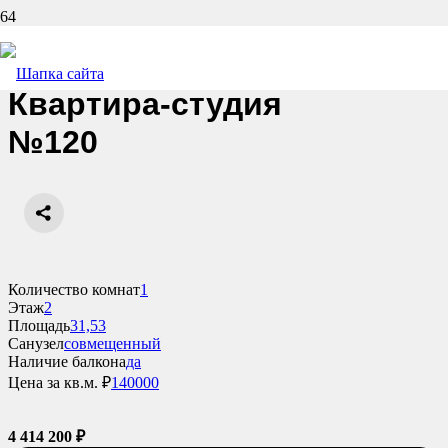
Назад
Квартира-студия
№120
Количество комнат
1
Этаж
2
Площадь
31,53
Санузел
совмещенный
Наличие балкона
да
Цена за кв.м. ₽
140000
4 414 200
₽