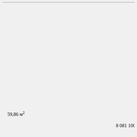
2
59,86
м
8 081 100