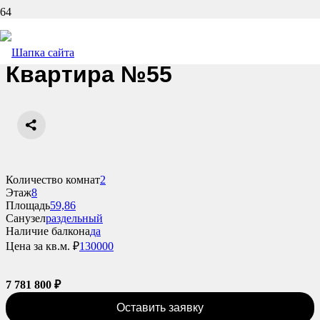
Назад
Квартира №55
Количество комнат
2
Этаж
8
Площадь
59,86
Санузел
раздельный
Наличие балкона
да
Цена за кв.м. ₽
130000
7 781 800
₽
Оставить заявку