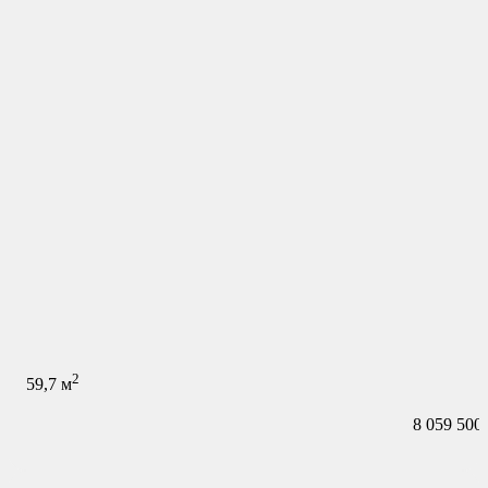
2
59,7
м
8 059 500