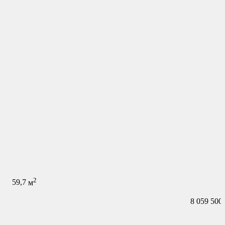
2
59,7
м
8 059 500