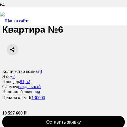
Назад
Квартира №6
Количество комнат
3
Этаж
2
Площадь
81,52
Санузел
раздельный
Наличие балкона
да
Цена за кв.м. ₽
130000
10 597 600
₽
Оставить заявку