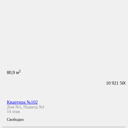
2
80,9
м
10 921 500
Квартира №102
Дом №1
,
Подъезд №1
14
этаж
Свободно