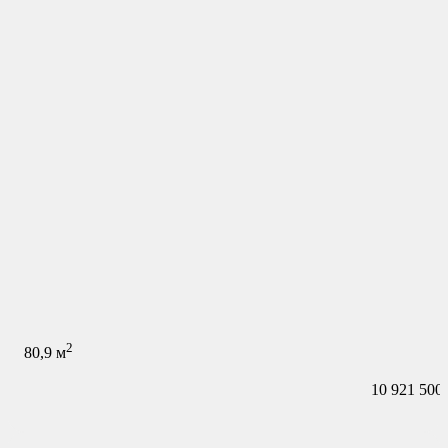
2
80,9
м
10 921 500