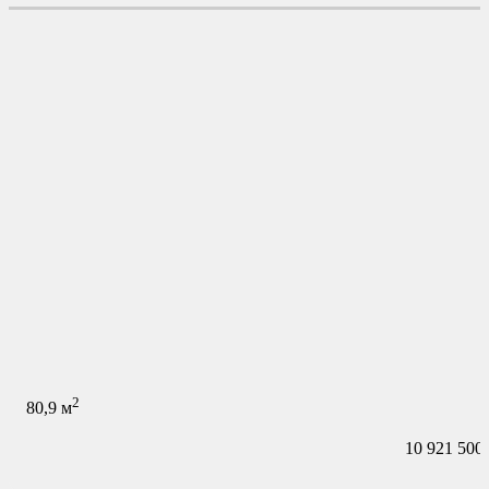
2
80,9
м
10 921 500