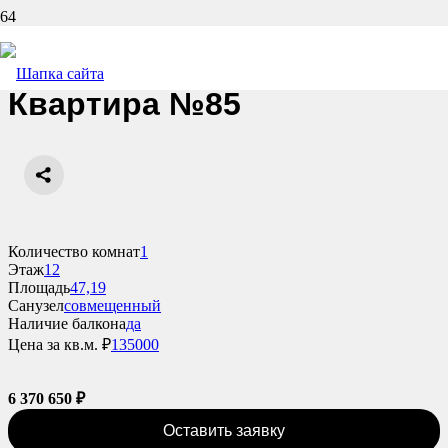
Назад
Квартира №85
Количество комнат
1
Этаж
12
Площадь
47,19
Санузел
совмещенный
Наличие балкона
да
Цена за кв.м. ₽
135000
6 370 650
₽
Оставить заявку