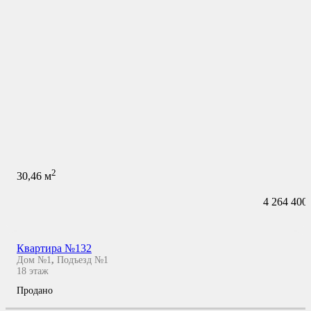
2
30,46
м
4 264 400
Квартира №132
Дом №1
,
Подъезд №1
18
этаж
Продано