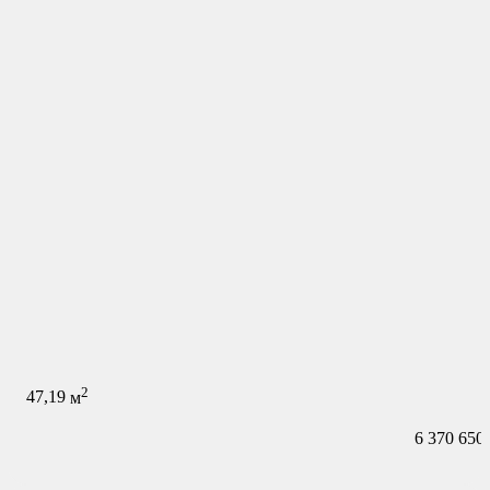
2
47,19
м
6 370 650