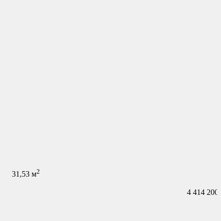
2
31,53
м
4 414 200