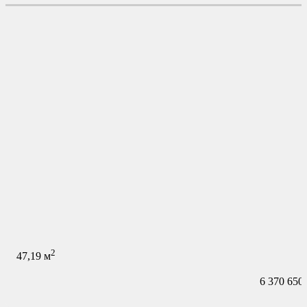
2
47,19
м
6 370 650