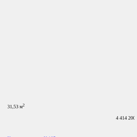
2
31,53
м
4 414 200