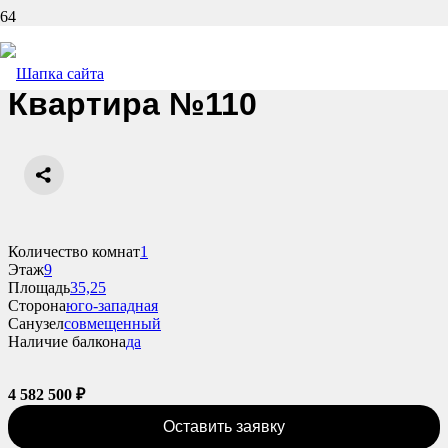
Назад
Квартира №110
Количество комнат
1
Этаж
9
Площадь
35,25
Сторона
юго-западная
Санузел
совмещенный
Наличие балкона
да
4 582 500
₽
Оставить заявку