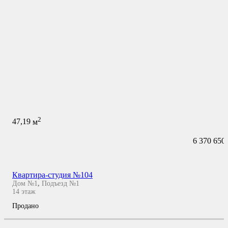
2
47,19
м
6 370 650
Квартира-студия №104
Дом №1
,
Подъезд №1
14
этаж
Продано