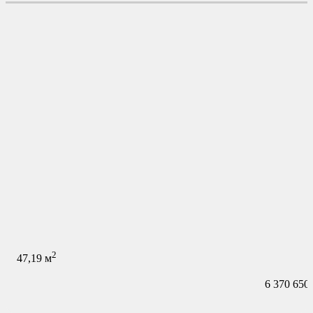
2
47,19
м
6 370 650