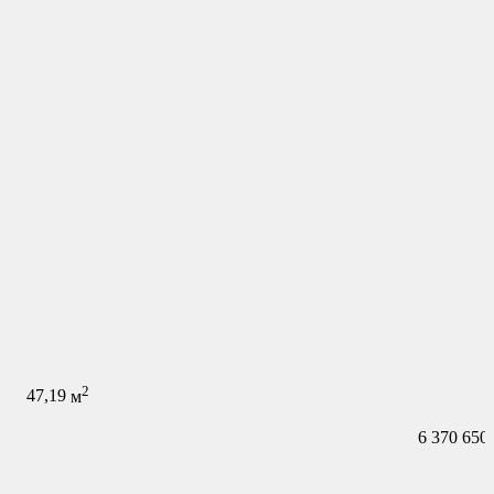
2
47,19
м
6 370 650