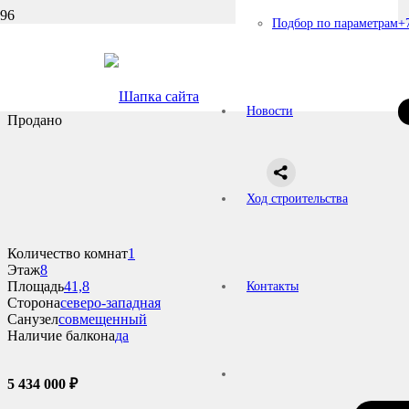
Подбор по параметрам
+
Главная страница
—
Подбор по параметрам
—
Дом №3
—
Подъ
Квартира №158
Новости
Продано
Ход строительства
Количество комнат
1
Этаж
8
Площадь
41,8
Контакты
Сторона
северо-западная
Санузел
совмещенный
Наличие балкона
да
5 434 000
₽