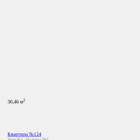
2
30,46
м
Квартира №124
Дом №1
,
Подъезд №1