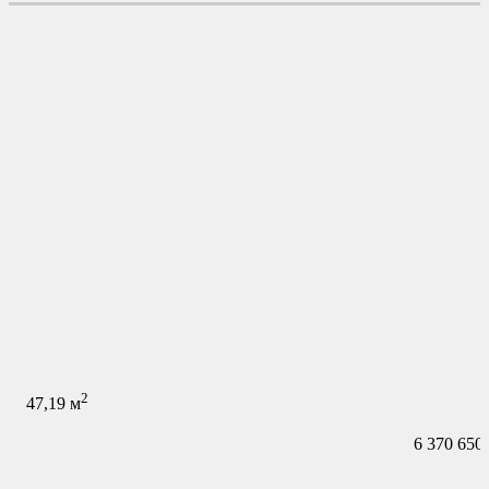
2
47,19
м
6 370 650