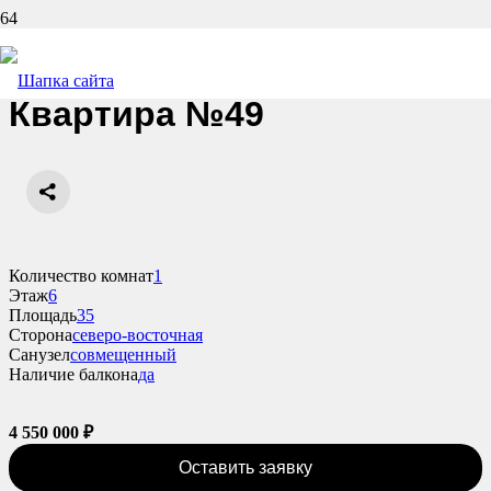
Назад
Квартира №49
Количество комнат
1
Этаж
6
Площадь
35
Сторона
северо-восточная
Санузел
совмещенный
Наличие балкона
да
4 550 000
₽
Оставить заявку