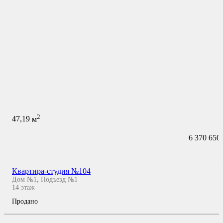
2
47,19
м
6 370 650
Квартира-студия №104
Дом №1
,
Подъезд №1
14
этаж
Продано