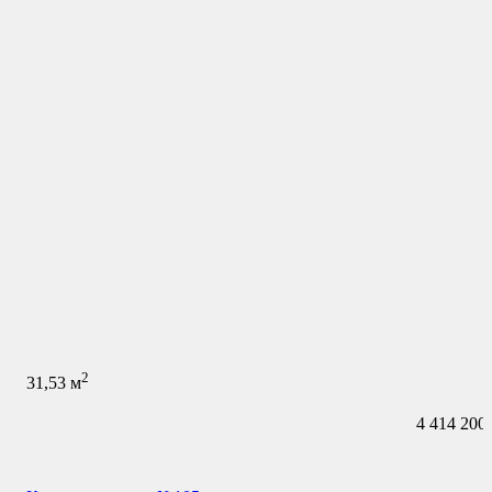
2
31,53
м
4 414 200