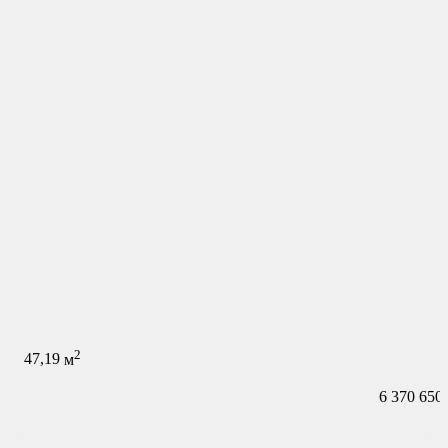
2
47,19
м
6 370 650