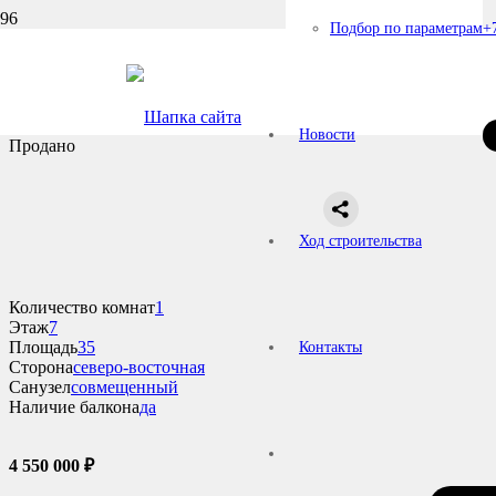
Подбор по параметрам
+
Главная страница
—
Подбор по параметрам
—
Дом №3
—
Подъ
Квартира №59
Новости
Продано
Ход строительства
Количество комнат
1
Этаж
7
Площадь
35
Контакты
Сторона
северо-восточная
Санузел
совмещенный
Наличие балкона
да
4 550 000
₽