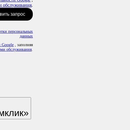
и обслуживания
.
вить запрос
отки персональных
данных
 Google
, заполняя
ями обслуживания
.
мклик»