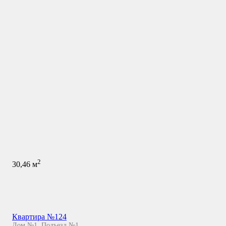
2
30,46
м
Квартира №124
Дом №1
,
Подъезд №1